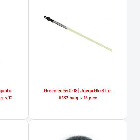
njunto
Greenlee 540-18 | Juego Glo Stix:
g. x 12
5/32 pulg. x 18 pies