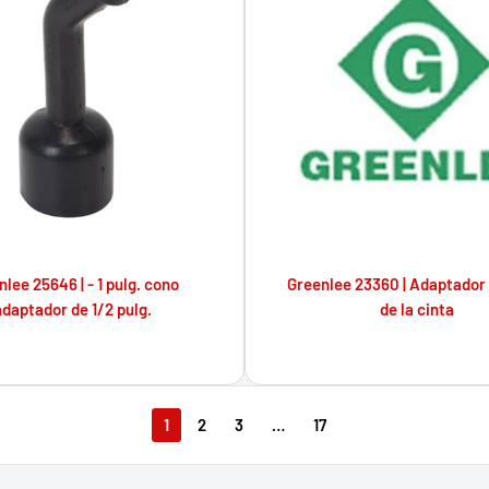
lee 25646 | - 1 pulg. cono
Greenlee 23360 | Adaptador 
adaptador de 1/2 pulg.
de la cinta
1
2
3
…
17