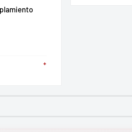
oplamiento
+
solo
asador a la Versi-