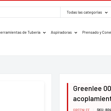
Todas las categorias
erramientas de Tubería
Aspiradoras
Prensado y Con
Greenlee 00
acoplamient
GREENLEE
SKU:
80