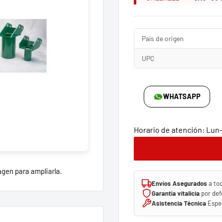
País de origen
UPC
WHATSAPP
Horario de atención: Lun-V
agen para ampliarla.
Envíos Asegurados
a to
Garantía vitalicia
por def
Asistencia Técnica
Espec