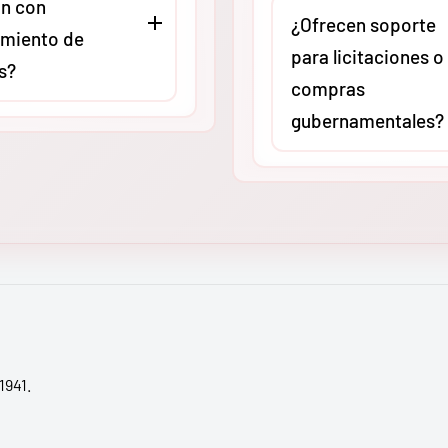
n con
asesoría técnica virtual o
stas especializados
¿Ofrecen soporte
miento de
presencial (según ubicac
ria pesada. Cada
para licitaciones o
s?
para revisar compatibilid
 de nuestro centro de
compras
aplicaciones específicas.
ón asegurado al 100%,
gubernamentales?
Queremos que adquieras 
do que tu inversión
O
, como
herramienta exacta para 
cta a cualquier zona
Absolutamente. En
MMC
ores autorizados,
carga de trabajo, evitand
de México, de
tenemos amplia experien
stros equipos
gastos innecesarios por
a península.
apoyando a contratistas 
 Ridgid cumplen con
sobredimensionamiento.
procesos de licitación.
ares internacionales
Proporcionamos fichas
ad y calidad (como UL
técnicas actualizadas, ca
ún el modelo). Esto
respaldo y toda la
ue tu empresa
documentación necesari
1941.
 las normativas de
validar la adquisición de
laboral vigentes en
original en proyectos de
nacional.