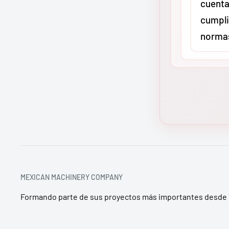
cuenta
transporti
cumpli
en maquina
norma
envío sale
distribuci
garantizan
Sí. En
MMC
llegue inta
distribuid
industrial 
todos nue
península 
Greenlee y
los estánd
de segurid
o CSA, seg
MEXICAN MACHINERY COMPANY
asegura q
Formando parte de sus proyectos más importantes desde 
cumpla con
seguridad 
territorio 