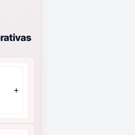
rativas
e
MMCO
 de