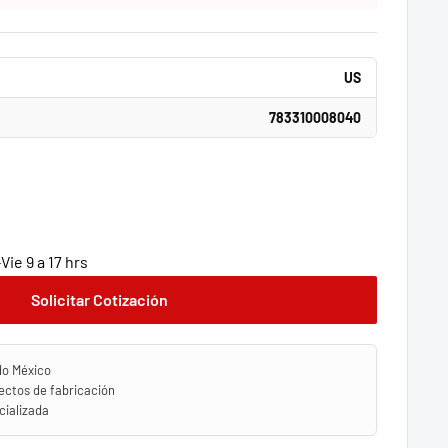
US
783310008040
ie 9 a 17 hrs
Solicitar Cotización
do México
ectos de fabricación
ializada