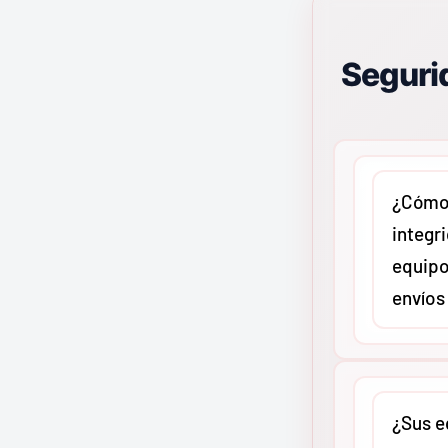
Segurid
¿Cómo 
integr
equipo
envíos
En
MMCO
c
protocolo 
¿Sus e
reforzado 