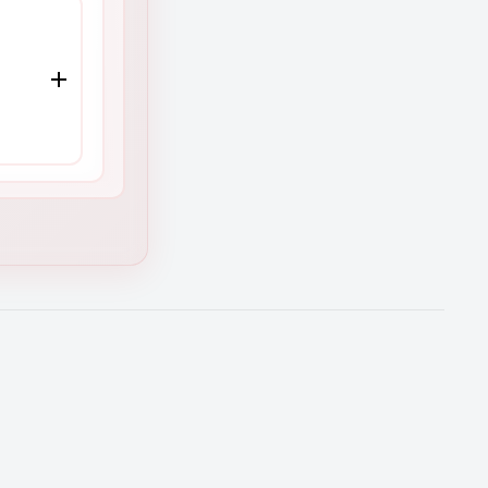
ión)
ades y
la
tu
O
o
cia
en
rtas de
a para
 equipo