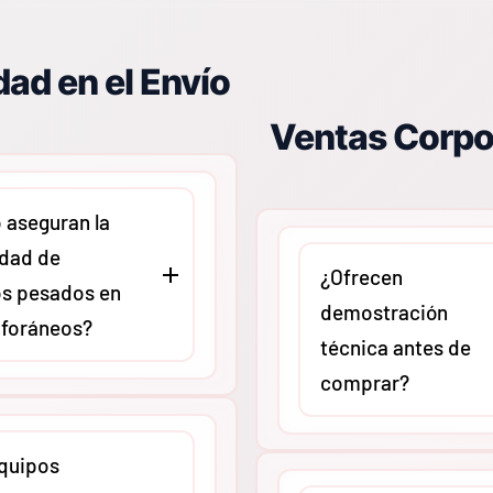
ad en el Envío
Ventas Corpo
aseguran la
idad de
¿Ofrecen
s pesados en
demostración
 foráneos?
técnica antes de
comprar?
ontamos con un
El equipo de expertos d
de embalaje
quipos
puede agendar sesiones
y trabajamos con