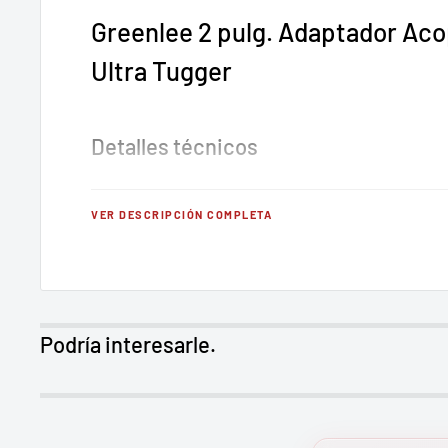
Greenlee 2 pulg. Adaptador Ac
Ultra Tugger
Detalles técnicos
Tamaño: 2-1 / 2 pulg.
VER DESCRIPCIÓN COMPLETA
2-1 / 2 pulg. Ultra Tugger 5 Slip-en acoplamiento 
Para conectar la Versi-Boom al conducto.
Acloplamientos deslizantes en el conducto y el p
Boom.
Podría interesarle.
Para usar con solo el sistema Versi-Boom.