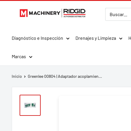
Ir
MMachinery
directamente
al
contenido
Diagnóstico e Inspección
Drenajes y Limpieza
H
Marcas
Inicio
Greenlee 00804 | Adaptador acoplamien...