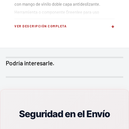
con mango de vinilo doble capa antideslizante.
Herramienta o componente Greenlee para uso
profesional en instalaciones eléctricas.
+
VER DESCRIPCIÓN COMPLETA
Aplicación
Corte y engarzado de cables eléctricos en
instalaciones profesionales. La función dual reduce la
Podría interesarle.
cantidad de herramientas necesarias en el cinturón.
Compatible con la
Ver todas las herramientas
manuales Greenlee
.
Especificaciones técnicas
Seguridad en el Envío
Marca
Greenlee