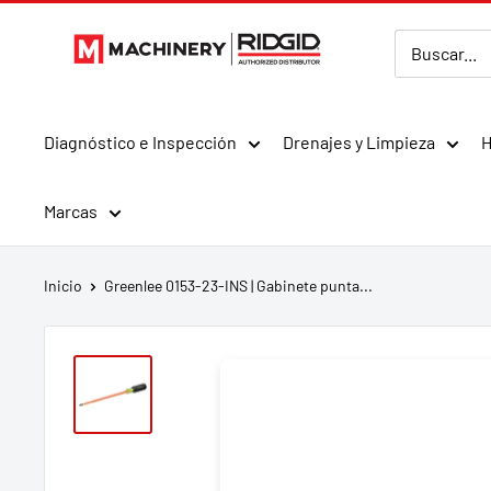
Ir
MMachinery
directamente
al
contenido
Diagnóstico e Inspección
Drenajes y Limpieza
H
Marcas
Inicio
Greenlee 0153-23-INS | Gabinete punta...