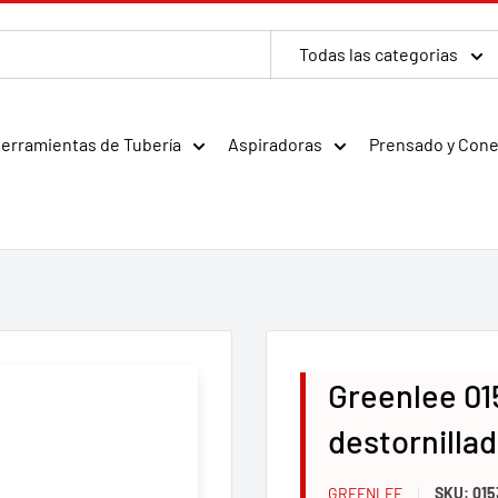
Todas las categorias
erramientas de Tubería
Aspiradoras
Prensado y Con
Greenlee 01
destornilla
GREENLEE
SKU:
015