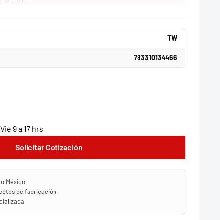
TW
783310134466
ie 9 a 17 hrs
Solicitar Cotización
do México
ectos de fabricación
ializada