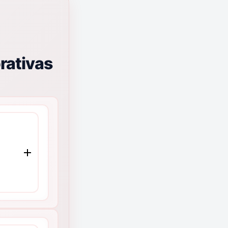
rativas
e
MMCO
 de