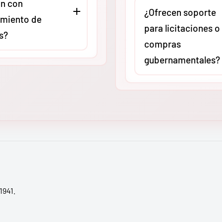
n con
asesoría técnica virtual o
stas especializados
¿Ofrecen soporte
miento de
presencial (según ubicac
ria pesada. Cada
para licitaciones o
s?
para revisar compatibilid
 de nuestro centro de
compras
aplicaciones específicas.
ón asegurado al 100%,
gubernamentales?
Queremos que adquieras 
do que tu inversión
O
, como
herramienta exacta para 
cta a cualquier zona
Absolutamente. En
MMC
ores autorizados,
carga de trabajo, evitand
de México, de
tenemos amplia experien
stros equipos
gastos innecesarios por
a península.
apoyando a contratistas 
 Ridgid cumplen con
sobredimensionamiento.
procesos de licitación.
ares internacionales
Proporcionamos fichas
ad y calidad (como UL
técnicas actualizadas, ca
ún el modelo). Esto
respaldo y toda la
ue tu empresa
documentación necesari
1941.
 las normativas de
validar la adquisición de
laboral vigentes en
original en proyectos de
nacional.