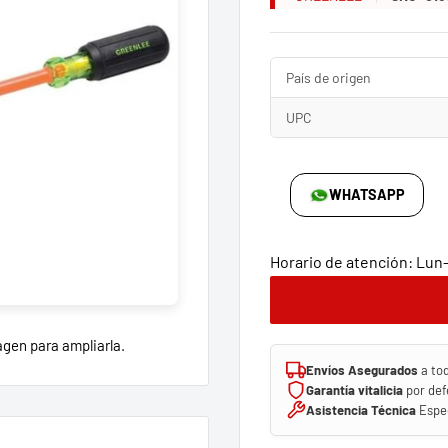
País de origen
UPC
WHATSAPP
Horario de atención: Lun-V
agen para ampliarla.
Envíos Asegurados
a to
Garantía vitalicia
por def
Asistencia Técnica
Espec