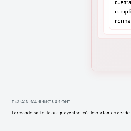
cuenta
transporti
cumpli
en maquina
norma
envío sale
distribuci
garantizan
Sí. En
MMC
llegue inta
distribuid
industrial 
todos nue
península 
Greenlee y
los estánd
de segurid
o CSA, seg
MEXICAN MACHINERY COMPANY
asegura q
Formando parte de sus proyectos más importantes desde 
cumpla con
seguridad 
territorio 