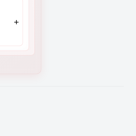
ión)
ades y
la
tu
O
o
cia
en
rtas de
a para
 equipo