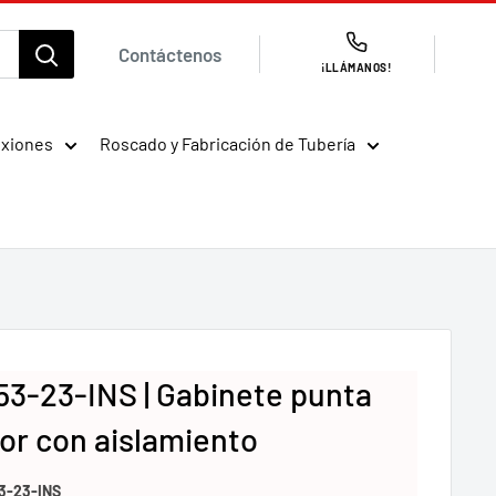
Contáctenos
¡LLÁMANOS!
exiones
Roscado y Fabricación de Tubería
53-23-INS | Gabinete punta
dor con aislamiento
3-23-INS