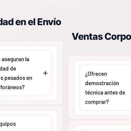
ad en el Envío
Ventas Corpo
aseguran la
idad de
nes eléctricas
¿Ofrecen
s pesados en
demostración
 foráneos?
técnica antes de
comprar?
ontamos con un
El equipo de expertos d
de embalaje
quipos
puede agendar sesiones
y trabajamos con