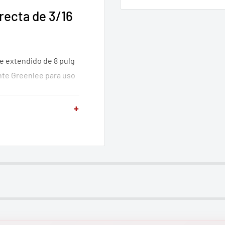
recta de 3/16
e extendido de 8 pulg
nte Greenlee para uso
+
s energizados. Mayor
certificación de
ientas manuales