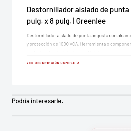
Destornillador aislado de punta 
pulg. x 8 pulg. | Greenlee
Destornillador aislado de punta angosta con alcanc
y protección de 1000 VCA. Herramienta o compone
profesional en instalaciones eléctricas.
VER DESCRIPCIÓN COMPLETA
Aplicación
Tornillos profundos de ranura pequeña en circuito
alcance que los modelos de 4 y 6 pulg con la misma 
Podría interesarle.
seguridad. Compatible con la
Ver todas las herram
Greenlee
.