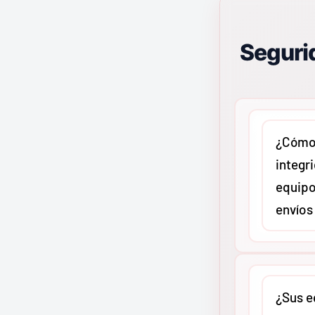
Especificaciones técnicas
Segurid
Marca
Greenlee
Punta
Recta angosta 3/16 pulg
Vástago
8 pulg
Longitud total
11-5/8 pulg (29,5 cm)
¿Cómo 
Normas
ASTM e IEC
integr
Rendimiento profesional comprobado en instalacio
equipo
industriales, respaldado por la garantía Greenlee.
envíos
En
MMCO
c
protocolo 
¿Sus e
reforzado 