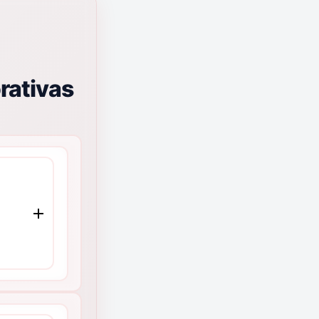
rativas
e
MMCO
 de