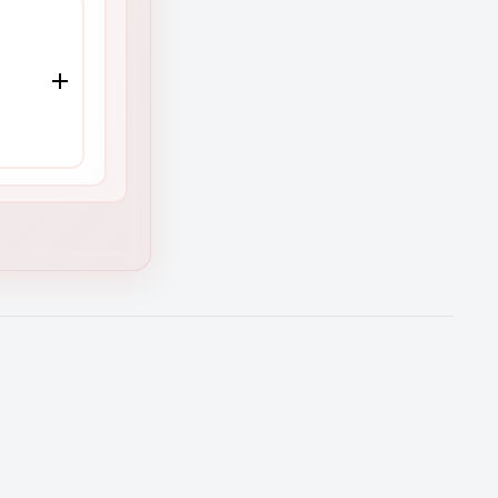
ión)
ades y
la
tu
O
o
cia
en
rtas de
a para
 equipo