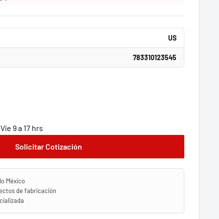
US
783310123545
ie 9 a 17 hrs
Solicitar Cotización
do México
ectos de fabricación
ializada