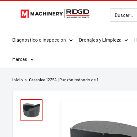
Ir
MMachinery
directamente
al
contenido
Diagnóstico e Inspección
Drenajes y Limpieza
H
Marcas
Inicio
Greenlee 12354 | Punzón redondo de 1-...