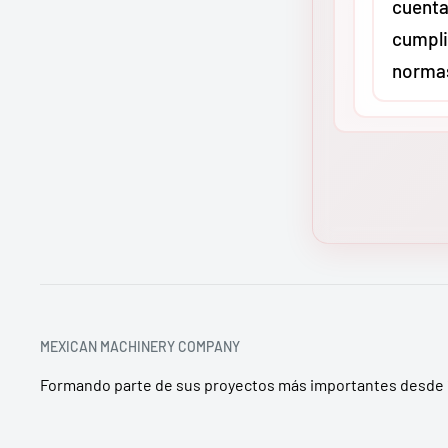
cuenta
transporti
cumpli
en maquina
norma
envío sale
distribuci
garantizan
Sí. En
MMC
llegue inta
distribuid
industrial 
todos nue
península 
Greenlee y
los estánd
de segurid
o CSA, seg
MEXICAN MACHINERY COMPANY
asegura q
Formando parte de sus proyectos más importantes desde 
cumpla con
seguridad 
territorio 