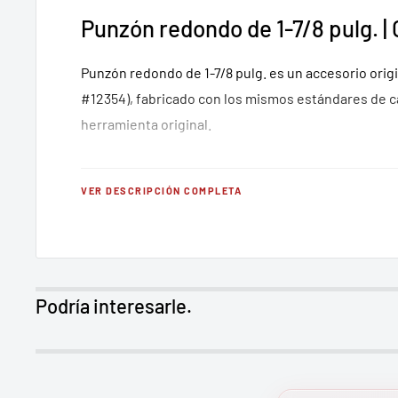
Punzón redondo de 1-7/8 pulg. |
Punzón redondo de 1-7/8 pulg. es un accesorio origi
#12354), fabricado con los mismos estándares de ca
herramienta original.
Características principales
VER DESCRIPCIÓN COMPLETA
Accesorio original Greenlee fabricado con están
profesional
Compatibilidad garantizada con equipos Greenle
Podría interesarle.
Corte limpio y preciso en tableros, cajas y gabin
Medida: 1-7/8 pulg