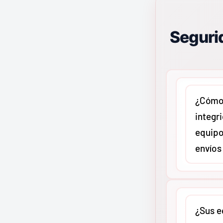
Aplicación
Accesorio de punzón y matriz Greenlee para perfor
Segurid
tableros, cajas y gabinetes metálicos eléctricos, c
todos los sacabocados Greenlee compatibles
.
Especificaciones técnicas
¿Cómo 
integr
Número de catálogo
12354
equipo
Subcategoría
Punzones y matrices
envíos
Tipo de pieza
Accesorio
Línea
Sacabocados
En
MMCO
c
Tamaño
1-7/8 pulg
protocolo 
¿Sus e
Marca
Greenlee
reforzado 