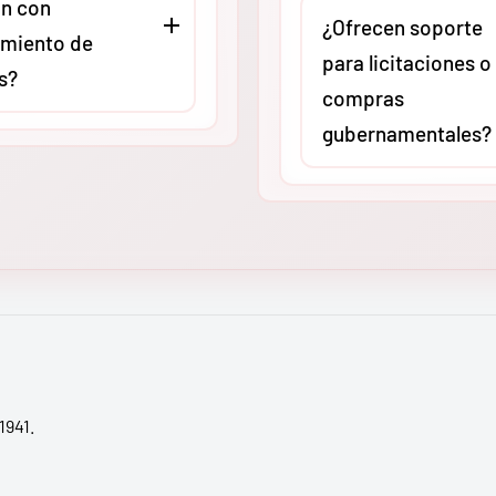
n con
asesoría técnica virtual o
stas especializados
¿Ofrecen soporte
miento de
presencial (según ubicac
ria pesada. Cada
para licitaciones o
s?
para revisar compatibilid
 de nuestro centro de
compras
aplicaciones específicas.
ón asegurado al 100%,
gubernamentales?
Queremos que adquieras 
do que tu inversión
O
, como
herramienta exacta para 
cta a cualquier zona
Absolutamente. En
MMC
ores autorizados,
carga de trabajo, evitand
de México, de
tenemos amplia experien
stros equipos
gastos innecesarios por
a península.
apoyando a contratistas 
 Ridgid cumplen con
sobredimensionamiento.
procesos de licitación.
ares internacionales
Proporcionamos fichas
ad y calidad (como UL
técnicas actualizadas, ca
ún el modelo). Esto
respaldo y toda la
ue tu empresa
documentación necesari
1941.
 las normativas de
validar la adquisición de
laboral vigentes en
original en proyectos de
nacional.