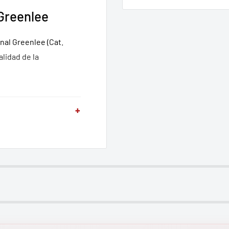
 Greenlee
nal Greenlee (Cat.
lidad de la
+
dares de calidad
e de la misma línea
etes metálicos