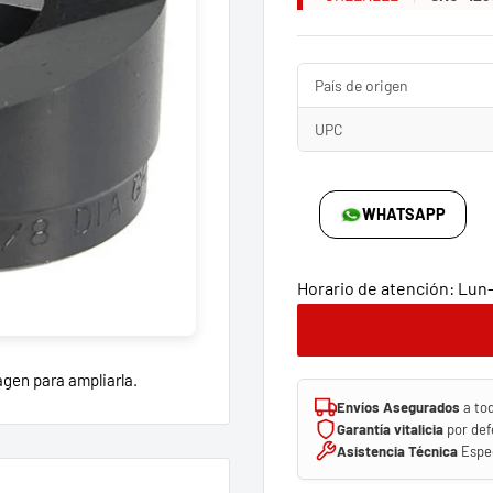
País de origen
UPC
WHATSAPP
Horario de atención: Lun-V
agen para ampliarla.
Envíos Asegurados
a to
Garantía vitalicia
por def
Asistencia Técnica
Espec