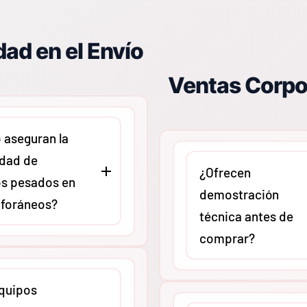
ación precisa en
ad en el Envío
ompatible con la
Ver
Ventas Corpo
aseguran la
idad de
¿Ofrecen
s pesados en
demostración
 foráneos?
técnica antes de
comprar?
ontamos con un
El equipo de expertos d
de embalaje
quipos
puede agendar sesiones
y trabajamos con