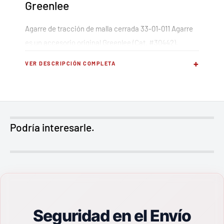
Greenlee
Agarre de tracción de malla cerrada 33-01-011 Agarre
es un accesorio original Greenlee (Cat. #30442),
fabricado con los mismos estándares de calidad de la
+
VER DESCRIPCIÓN COMPLETA
herramienta original.
Características principales
Podría interesarle.
Accesorio original Greenlee fabricado con
estándares de calidad profesional
Compatibilidad garantizada con equipos Greenlee
de la misma línea
Medida: 33-01-011
Seguridad en el Envío
Aplicación