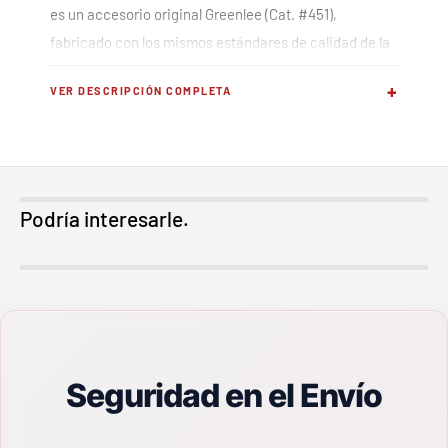
es un accesorio original Greenlee (Cat. #451),
fabricado con los mismos estándares de calidad de la
herramienta original.
+
VER DESCRIPCIÓN COMPLETA
Características principales
Accesorio original Greenlee fabricado con
estándares de calidad profesional
Podría interesarle.
Compatibilidad garantizada con equipos Greenlee
de la misma línea
Medida: 3/8 pulg
Aplicación
Seguridad en el Envío
Accesorio de instalación para sistemas de pasacables