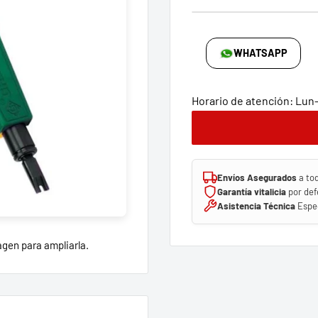
WHATSAPP
Horario de atención: Lun-V
Envíos Asegurados
a to
Garantía vitalicia
por def
Asistencia Técnica
Espec
agen para ampliarla.