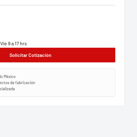
ie 9 a 17 hrs
Solicitar Cotización
do México
ectos de fabricación
ializada