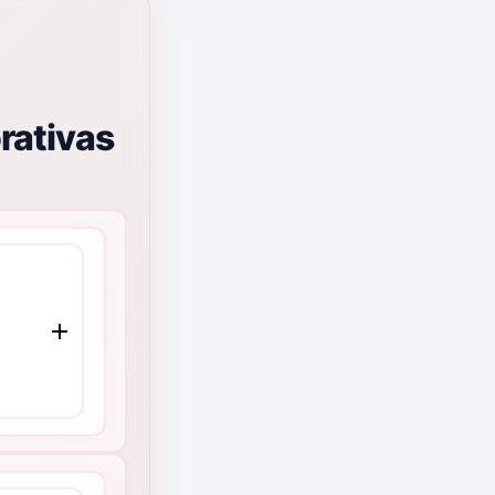
rativas
e
MMCO
 de