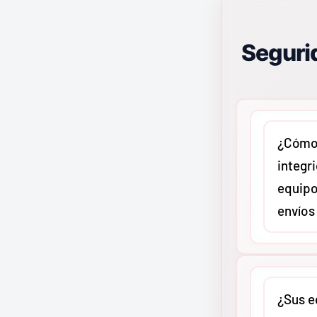
Segurid
¿Cómo 
integr
equipo
envíos
En
MMCO
c
protocolo 
¿Sus e
reforzado 