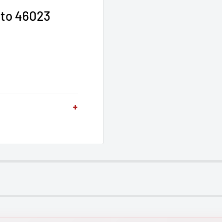
cto 46023
ustes resistente a la
+
 y de pared -
.
fuerza
neta