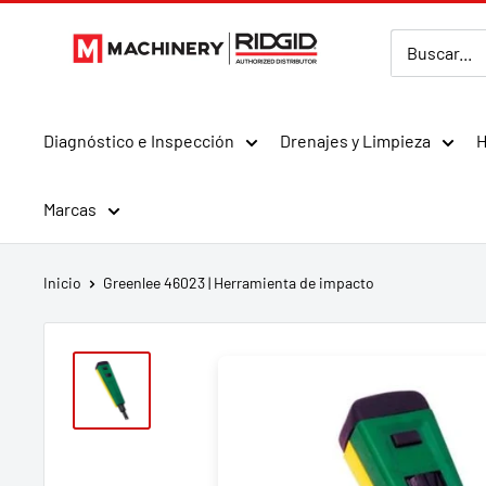
Ir
MMachinery
directamente
al
contenido
Diagnóstico e Inspección
Drenajes y Limpieza
H
Marcas
Inicio
Greenlee 46023 | Herramienta de impacto