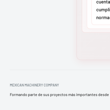
cuenta
transporti
cumpli
en maquina
norma
envío sale
distribuci
garantizan
Sí. En
MMC
llegue inta
distribuid
industrial 
todos nue
península 
Greenlee y
los estánd
de segurid
o CSA, seg
MEXICAN MACHINERY COMPANY
asegura q
Formando parte de sus proyectos más importantes desde 
cumpla con
seguridad 
territorio 