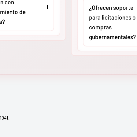
n con
asesoría técnica virtual o
stas especializados
¿Ofrecen soporte
miento de
presencial (según ubicac
ria pesada. Cada
para licitaciones o
s?
para revisar compatibilid
 de nuestro centro de
compras
aplicaciones específicas.
ón asegurado al 100%,
gubernamentales?
Queremos que adquieras 
do que tu inversión
O
, como
herramienta exacta para 
cta a cualquier zona
Absolutamente. En
MMC
ores autorizados,
carga de trabajo, evitand
de México, de
tenemos amplia experien
stros equipos
gastos innecesarios por
a península.
apoyando a contratistas 
 Ridgid cumplen con
sobredimensionamiento.
procesos de licitación.
ares internacionales
Proporcionamos fichas
ad y calidad (como UL
técnicas actualizadas, ca
ún el modelo). Esto
respaldo y toda la
ue tu empresa
documentación necesari
1941.
 las normativas de
validar la adquisición de
laboral vigentes en
original en proyectos de
nacional.