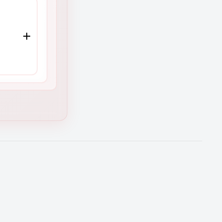
ión)
ades y
la
tu
O
o
cia
en
rtas de
a para
 equipo