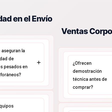
ad en el Envío
Ventas Corpo
aseguran la
idad de
¿Ofrecen
s pesados en
demostración
 foráneos?
técnica antes de
comprar?
ontamos con un
El equipo de expertos d
de embalaje
quipos
puede agendar sesiones
y trabajamos con