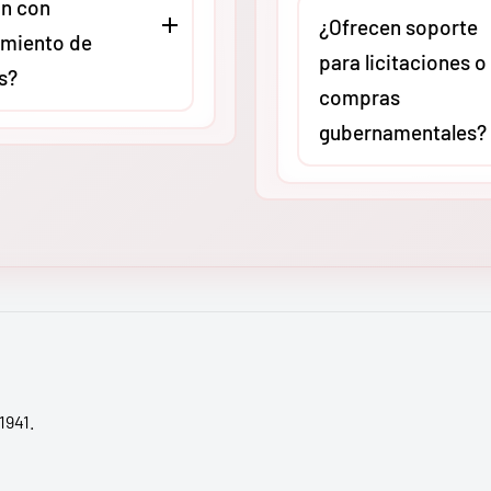
n con
asesoría técnica virtual o
stas especializados
¿Ofrecen soporte
miento de
presencial (según ubicac
ria pesada. Cada
para licitaciones o
s?
para revisar compatibilid
 de nuestro centro de
compras
aplicaciones específicas.
ón asegurado al 100%,
gubernamentales?
Queremos que adquieras 
do que tu inversión
O
, como
herramienta exacta para 
cta a cualquier zona
Absolutamente. En
MMC
ores autorizados,
carga de trabajo, evitand
de México, de
tenemos amplia experien
stros equipos
gastos innecesarios por
a península.
apoyando a contratistas 
 Ridgid cumplen con
sobredimensionamiento.
procesos de licitación.
ares internacionales
Proporcionamos fichas
ad y calidad (como UL
técnicas actualizadas, ca
ún el modelo). Esto
respaldo y toda la
ue tu empresa
documentación necesari
1941.
 las normativas de
validar la adquisición de
laboral vigentes en
original en proyectos de
nacional.