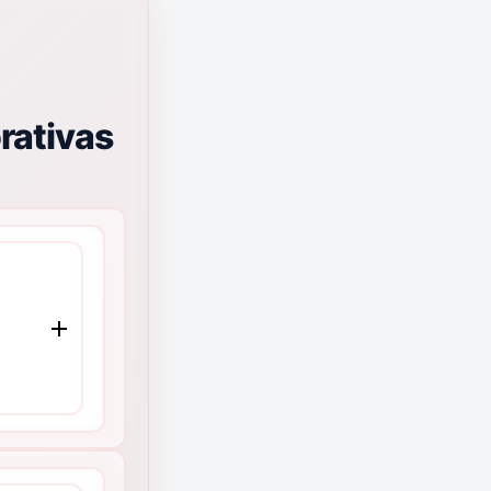
rativas
e
MMCO
 de