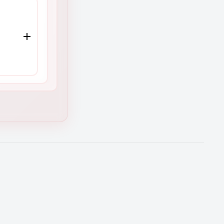
ión)
ades y
la
tu
O
o
cia
en
rtas de
a para
 equipo