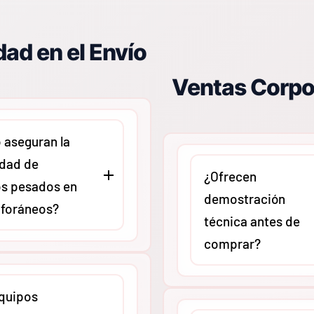
ad en el Envío
Ventas Corpo
aseguran la
idad de
¿Ofrecen
s pesados en
demostración
 foráneos?
técnica antes de
comprar?
ontamos con un
El equipo de expertos d
de embalaje
quipos
puede agendar sesiones
y trabajamos con