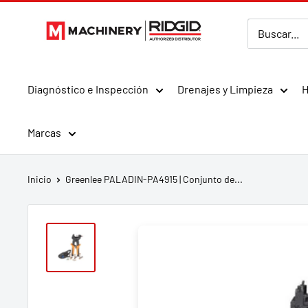
Ir
MMachinery
directamente
al
contenido
Diagnóstico e Inspección
Drenajes y Limpieza
H
Marcas
Inicio
Greenlee PALADIN-PA4915 | Conjunto de...