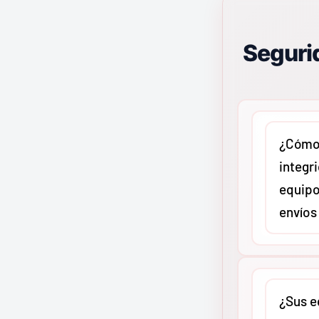
Segurid
¿Cómo 
integr
equipo
envíos
En
MMCO
c
protocolo 
¿Sus e
reforzado 