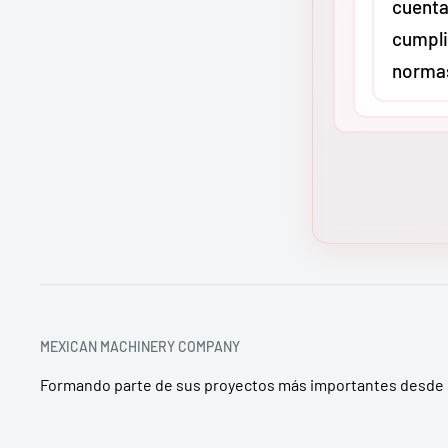
cuenta
transporti
cumpli
en maquina
norma
envío sale
distribuci
garantizan
Sí. En
MMC
llegue inta
distribuid
industrial 
todos nue
península 
Greenlee y
los estánd
de segurid
o CSA, seg
MEXICAN MACHINERY COMPANY
asegura q
Formando parte de sus proyectos más importantes desde 
cumpla con
seguridad 
territorio 