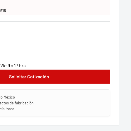
915
ie 9 a 17 hrs
Solicitar Cotización
do México
ectos de fabricación
ializada