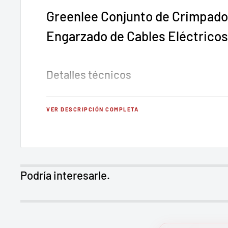
Greenlee Conjunto de Crimpado
Engarzado de Cables Eléctricos
Detalles técnicos
Crimpado: Compresion
VER DESCRIPCIÓN COMPLETA
Estilo de conector: RG6 / 6Q
Tipo de conector: Comprime todos los tipos de 
2 Conjuntos de bandas de color — para su uso e
Podría interesarle.