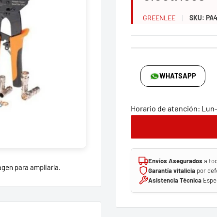
GREENLEE
SKU:
PA4
WHATSAPP
Horario de atención: Lun-V
Envíos Asegurados
a to
agen para ampliarla.
Garantía vitalicia
por def
Asistencia Técnica
Espec