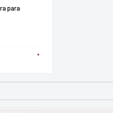
ra para
+
conectores
n BNC & RCA