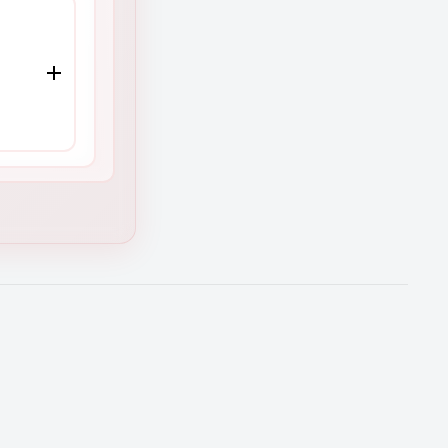
ión)
ades y
la
tu
O
o
cia
en
rtas de
a para
 equipo