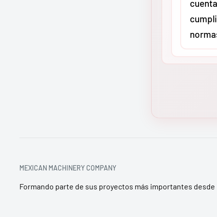
cuenta
transporti
cumpli
en maquina
norma
envío sale
distribuci
garantizan
Sí. En
MMC
llegue inta
distribuid
industrial 
todos nue
península 
Greenlee y
los estánd
de segurid
o CSA, seg
MEXICAN MACHINERY COMPANY
asegura q
Formando parte de sus proyectos más importantes desde 
cumpla con
seguridad 
territorio 