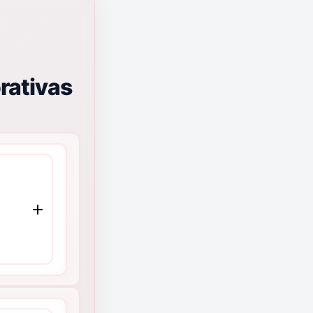
rativas
e
MMCO
 de