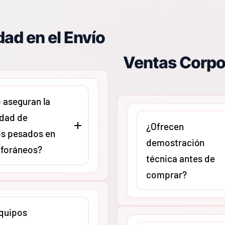
ad en el Envío
Ventas Corpo
aseguran la
idad de
¿Ofrecen
s pesados en
demostración
 foráneos?
técnica antes de
comprar?
ontamos con un
El equipo de expertos d
de embalaje
quipos
puede agendar sesiones
y trabajamos con