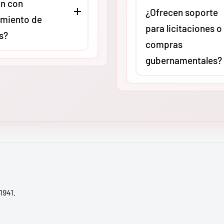
n con
asesoría técnica virtual o
stas especializados
¿Ofrecen soporte
miento de
presencial (según ubicac
ria pesada. Cada
para licitaciones o
s?
para revisar compatibilid
 de nuestro centro de
compras
aplicaciones específicas.
ón asegurado al 100%,
gubernamentales?
Queremos que adquieras 
do que tu inversión
O
, como
herramienta exacta para 
cta a cualquier zona
Absolutamente. En
MMC
ores autorizados,
carga de trabajo, evitand
de México, de
tenemos amplia experien
stros equipos
gastos innecesarios por
a península.
apoyando a contratistas 
 Ridgid cumplen con
sobredimensionamiento.
procesos de licitación.
ares internacionales
Proporcionamos fichas
ad y calidad (como UL
técnicas actualizadas, ca
ún el modelo). Esto
respaldo y toda la
ue tu empresa
documentación necesari
1941.
 las normativas de
validar la adquisición de
laboral vigentes en
original en proyectos de
nacional.