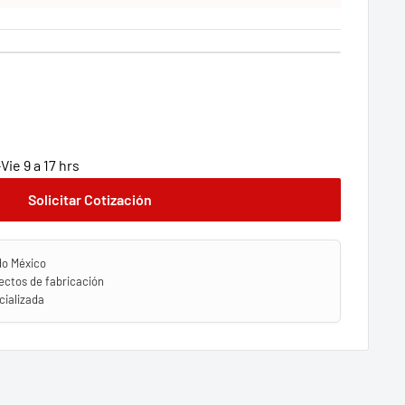
ie 9 a 17 hrs
Solicitar Cotización
do México
ectos de fabricación
ializada