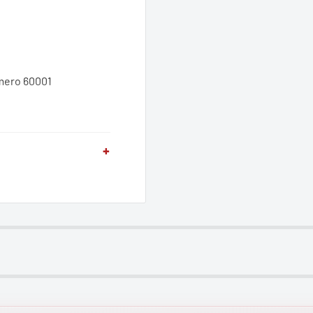
úmero 60001
+
. Refacciones y