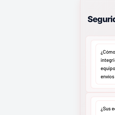
Segurid
¿Cómo 
integr
equipo
envíos
En
MMCO
c
protocolo 
¿Sus e
reforzado 