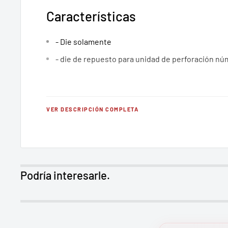
Características
- Die solamente
- die de repuesto para unidad de perforación n
Incluye
VER DESCRIPCIÓN COMPLETA
- (1) 1/2" Die reemplazo
Disponibilidad
Podría interesarle.
Producto RIDGID disponible para entrega en México
accesorios originales con garantía de fábrica.