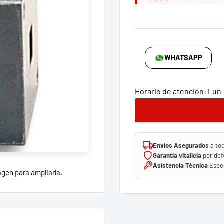
WHATSAPP
Horario de atención: Lun-V
Envíos Asegurados
a to
Garantía vitalicia
por def
Asistencia Técnica
Espec
agen para ampliarla.